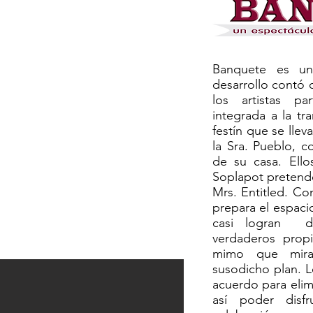
Banquete es una
desarrollo contó 
los artistas pa
integrada a la tr
festín que se lleva
la Sra. Pueblo, c
de su casa. Ello
Soplapot pretende
Mrs. Entitled. Co
prepara el espaci
casi logran di
verdaderos prop
mimo que mira"
susodicho plan. 
acuerdo para elimi
así poder disf