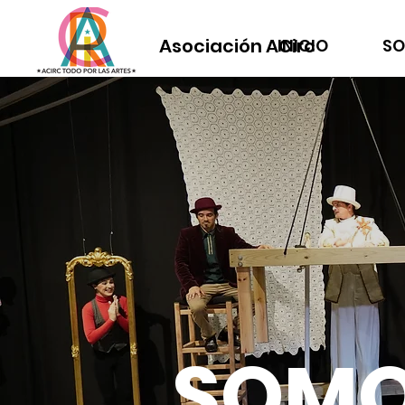
Asociación ACirc
INICIO
SO
SOM