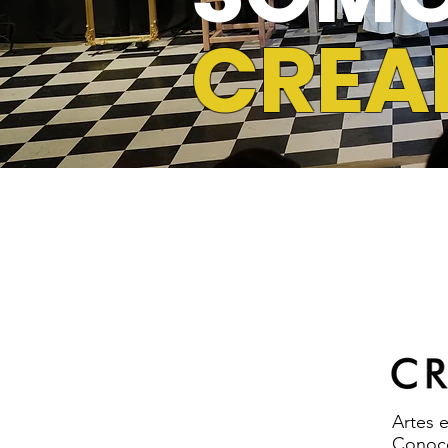
CREA
Artes e
Conoce